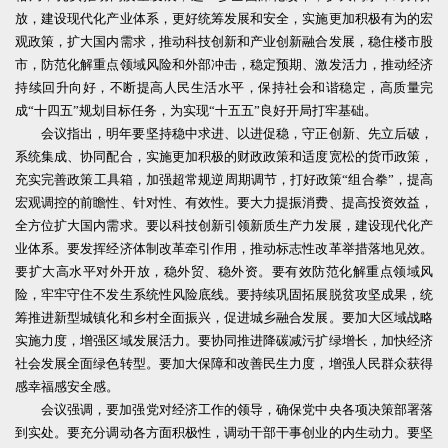
放，建设现代化产业体系，更好统筹发展和安全，实施更加积极有为的宏
观政策，扩大国内需求，推动科技创新和产业创新融合发展，稳住楼市股
市，防范化解重点领域风险和外部冲击，稳定预期、激发活力，推动经济
持续回升向好，不断提高人民生活水平，保持社会和谐稳定，高质量完
成“十四五”规划目标任务，为实现“十五五”良好开局打牢基础。
会议指出，明年要坚持稳中求进、以进促稳，守正创新、先立后破，
系统集成、协同配合，实施更加积极的财政政策和适度宽松的货币政策，
充实完善政策工具箱，加强超常规逆周期调节，打好政策“组合拳”，提高
宏观调控的前瞻性、针对性、有效性。要大力提振消费、提高投资效益，
全方位扩大国内需求。要以科技创新引领新质生产力发展，建设现代化产
业体系。要发挥经济体制改革牵引作用，推动标志性改革举措落地见效。
要扩大高水平对外开放，稳外贸、稳外资。要有效防范化解重点领域风
险，牢牢守住不发生系统性风险底线。要持续巩固拓展脱贫攻坚成果，统
筹推进新型城镇化和乡村全面振兴，促进城乡融合发展。要加大区域战略
实施力度，增强区域发展活力。要协同推进降碳减污扩绿增长，加快经济
社会发展全面绿色转型。要加大保障和改善民生力度，增强人民群众获得
感幸福感安全感。
会议强调，要加强党对经济工作的领导，确保党中央各项决策部署落
到实处。要充分调动各方面积极性，调动干部干事创业的内生动力。要坚