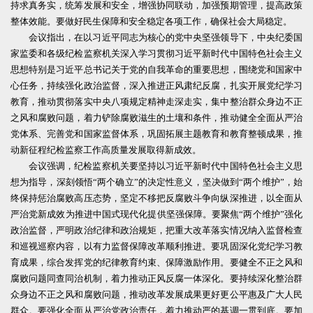
持求真务实，统筹发展和安全，增强协同联动，加强预期管理，提高政策
整体效能。要做好民生保障和安全稳定各项工作，确保社会大局稳定。
会议指出，在以习近平同志为核心的党中央坚强领导下，中央纪委国
家监委和各级纪检监察机关深入学习贯彻习近平新时代中国特色社会主义
思想特别是习近平总书记关于党的自我革命的重要思想，围绕党和国家中
心任务，持续强化政治监督，深入推进正风肃纪反腐，扎实开展党纪学习
教育，推动贯彻落实中央八项规定精神走深走实，集中整治群众身边不正
之风和腐败问题，着力铲除腐败滋生的土壤和条件，推动健全全面从严治
党体系、完善党和国家监督体系，巩固拓展主题教育和教育整顿成果，推
动新征程纪检监察工作高质量发展取得新成效。
会议强调，纪检监察机关要坚持以习近平新时代中国特色社会主义思
想为指导，深刻领悟“两个确立”的决定性意义，坚决做到“两个维护”，始
终保持惩治腐败高压态势，坚定不移把反腐败斗争向纵深推进，以全面从
严治党新成效为推进中国式现代化提供坚强保障。要聚焦“两个维护”强化
政治监督，严明政治纪律和政治规矩，把重大改革落实情况纳入监督检查
和巡视巡察内容，以有力监督保障改革顺利推进。要巩固深化党纪学习教
育成果，综合发挥党的纪律教育约束、保障激励作用。要健全不正之风和
腐败问题同查同治机制，着力推动正风反腐一体深化。要持续深化整治群
众身边不正之风和腐败问题，推动改革发展成果更好更公平惠及广大人民
群众。要强化全面从严治党政治责任，着力推动严的基调一贯到底。要加